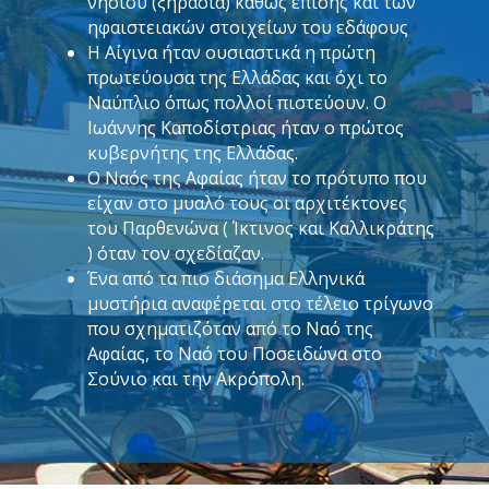
νησιού (ξηρασία) καθώς επίσης και των
ηφαιστειακών στοιχείων του εδάφους
Η Αίγινα ήταν ουσιαστικά η πρώτη
πρωτεύουσα της Ελλάδας και όχι το
Ναύπλιο όπως πολλοί πιστεύουν. Ο
Ιωάννης Καποδίστριας ήταν ο πρώτος
κυβερνήτης της Ελλάδας.
Ο Ναός της Αφαίας ήταν το πρότυπο που
είχαν στο μυαλό τους οι αρχιτέκτονες
του Παρθενώνα ( Ίκτινος και Καλλικράτης
) όταν τον σχεδίαζαν.
Ένα από τα πιο διάσημα Ελληνικά
μυστήρια αναφέρεται στο τέλειο τρίγωνο
που σχηματιζόταν από το Ναό της
Αφαίας, το Ναό του Ποσειδώνα στο
Σούνιο και την Ακρόπολη.